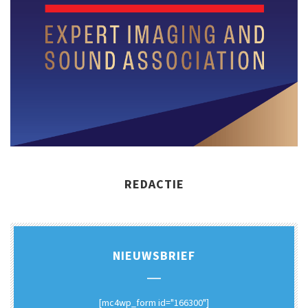
REDACTIE
NIEUWSBRIEF
[mc4wp_form id="166300"]