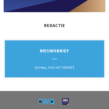
REDACTIE
NIEUWSBRIEF
[mc4wp_form id="166300"]