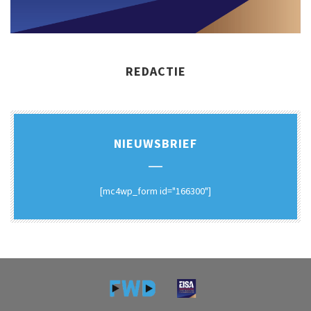
REDACTIE
NIEUWSBRIEF
[mc4wp_form id="166300"]