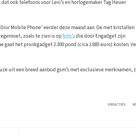
dat ook telefoons voor Levi’s en horlogemaker Tag Heuer
 Dior Mobile Phone’ eerder deze maand aan. De met kristallen
 tegemoet, zoals te zien is op
foto’s
die door Engadget zijn
e gaat het pronkgadget 2.300 pond (cica 2.885 euro) kosten. V
euze uit een breed aanbod gsm’s met exclusieve merknamen, z
0 REACTIES
8