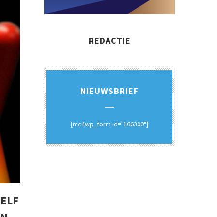
REDACTIE
NIEUWSBRIEF
[mc4wp_form id="166300"]
ZELF