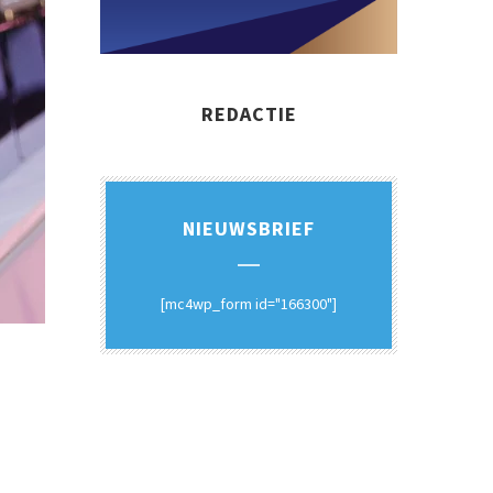
REDACTIE
NIEUWSBRIEF
[mc4wp_form id="166300"]