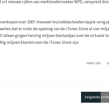
kt uit nieuwe cijfers van marktonderzoeker NPD, verspreid doo
kverkopen over 2007. Hoeveel muziekbestanden Apple vorig ja
f weten dat er sinds de opening van de iTunes Store al vier milj
07 alleen gingen twintig miljoen bestandjes over de virtuele t
ftig miljoen klanten voor de iTunes Store zijn.
0 REACTIES
7
Volgende
artik