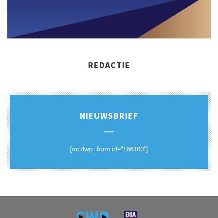
REDACTIE
NIEUWSBRIEF
[mc4wp_form id="166300"]