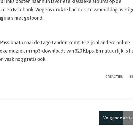
s links posten naar hun favoriete klassieke albums op de
ace en Facebook. Wegens drukte had de site vanmiddag overig
ina’s niet getoond.
Passionato naar de Lage Landen komt. Er zijn al andere online
ieke muziek in mp3-downloads van 320 Kbps. En natuurlijk is h
en vaak nog gratis ook.
0 REACTIES
8
Volgende
artik