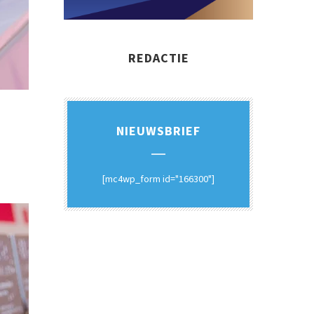
REDACTIE
NIEUWSBRIEF
[mc4wp_form id="166300"]