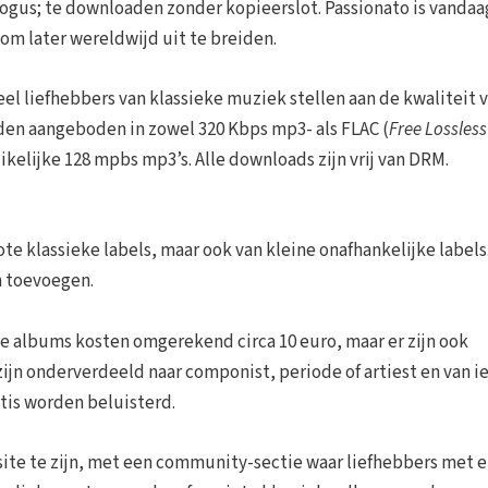
alogus; te downloaden zonder kopieerslot. Passionato is vandaa
om later wereldwijd uit te breiden.
el liefhebbers van klassieke muziek stellen aan de kwaliteit 
den aangeboden in zowel 320 Kbps mp3- als FLAC (
Free Lossless
ikelijke 128 mpbs mp3’s. Alle downloads zijn vrij van DRM.
te klassieke labels, maar ook van kleine onafhankelijke labels
n toevoegen.
we albums kosten omgerekend circa 10 euro, maar er zijn ook
ijn onderverdeeld naar componist, periode of artiest en van i
tis worden beluisterd.
ite te zijn, met een community-sectie waar liefhebbers met e