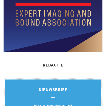
REDACTIE
NIEUWSBRIEF
[mc4wp_form id="166300"]