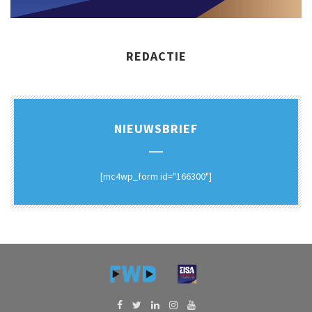
REDACTIE
NIEUWSBRIEF
[mc4wp_form id="166300"]