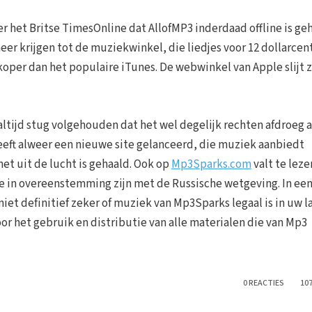
het Britse TimesOnline dat AllofMP3 inderdaad offline is geh
er krijgen tot de muziekwinkel, die liedjes voor 12 dollarcen
per dan het populaire iTunes. De webwinkel van Apple slijt z
 altijd stug volgehouden dat het wel degelijk rechten afdroeg 
heeft alweer een nieuwe site gelanceerd, die muziek aanbiedt
net uit de lucht is gehaald. Ook op
Mp3Sparks.com
valt te leze
e in overeenstemming zijn met de Russische wetgeving. In ee
niet definitief zeker of muziek van Mp3Sparks legaal is in uw l
r het gebruik en distributie van alle materialen die van Mp3
0 REACTIES
10