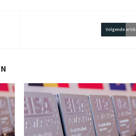
Volgende
artik
EN