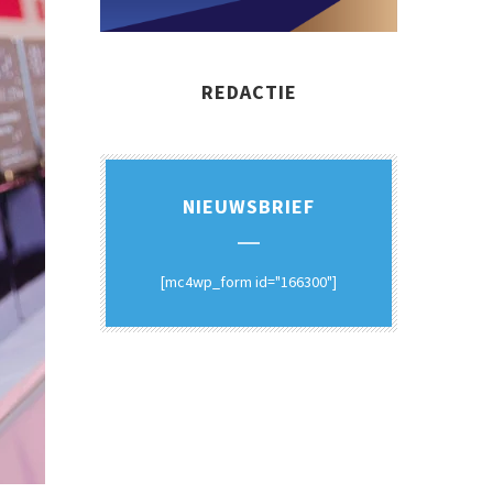
REDACTIE
NIEUWSBRIEF
[mc4wp_form id="166300"]