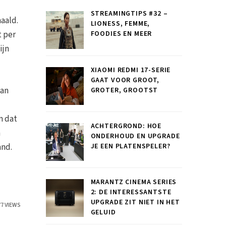
STREAMINGTIPS #32 –
aald.
LIONESS, FEMME,
t per
FOODIES EN MEER
ijn
XIAOMI REDMI 17-SERIE
GAAT VOOR GROOT,
aan
GROTER, GROOTST
n dat
ACHTERGROND: HOE
n
ONDERHOUD EN UPGRADE
JE EEN PLATENSPELER?
and.
MARANTZ CINEMA SERIES
2: DE INTERESSANTSTE
UPGRADE ZIT NIET IN HET
77 VIEWS
GELUID