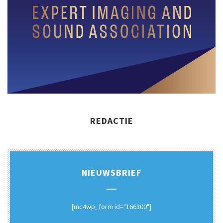
REDACTIE
NIEUWSBRIEF
[mc4wp_form id="166300"]