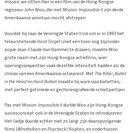
missen: we zitten hier in een film van de Hong Kongse
regisseur John Woo, die met
Mission: Impossible II
zijn derde
Amerikaanse avontuur mocht afstrepen.
Voordat hij naar de Verenigde Staten trok om er in 1993 het
teleurstellende
Hard Target
(met een toen nog bijzonder
popie Jean-Claude Van Damme) te draaien, maakte Woo
grote naam met zijn Hong Kongse actiefilms, wier
openingssequenties vaak dezelfde intensiteit hadden als de
climax van een Amerikaanse actieprent. Met
The Killer
,
Bullet
in the Head
en
Hard Boiled
maakte hij ware vuurballetten,
met perfect getimede en gechoreografeerde schietpartijen.
Pas met
Mission: Impossible II
durfde Woo zijn Hong Kongse
succesconcept ook in de Verenigde Staten te introduceren.
Het liedje duurde echter niet zo lang: zijn daaropvolgende
films (
Windtalkers
en
Paycheck
) flopten, en ondertussen