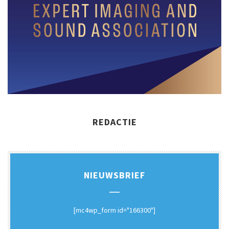
REDACTIE
NIEUWSBRIEF
[mc4wp_form id="166300"]