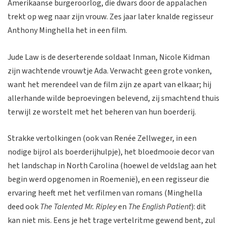
Amerikaanse burgeroorlog, die dwars door de appalachen
trekt op weg naar zijn vrouw. Zes jaar later knalde regisseur
Anthony Minghella het in een film.
Jude Law is de deserterende soldaat Inman, Nicole Kidman
zijn wachtende vrouwtje Ada. Verwacht geen grote vonken,
want het merendeel van de film zijn ze apart van elkaar; hij
allerhande wilde beproevingen belevend, zij smachtend thuis
terwijl ze worstelt met het beheren van hun boerderij.
Strakke vertolkingen (ook van Renée Zellweger, in een
nodige bijrol als boerderijhulpje), het bloedmooie decor van
het landschap in North Carolina (hoewel de veldslag aan het
begin werd opgenomen in Roemenië), en een regisseur die
ervaring heeft met het verfilmen van romans (Minghella
deed ook
The Talented Mr. Ripley
en
The English Patient
): dit
kan niet mis. Eens je het trage vertelritme gewend bent, zul