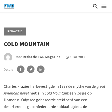
REDACTIE
COLD MOUNTAIN
Door
Redactie FWD Magazine
1 Juli 2013
Delen:
Charles Frazier herbevestigde in 1997 de mythe van de
great
American novel
met zijn
Cold Mountain
: een losjes op
Homerus' Odyssee gebaseerde trektocht van een
deserterende geconfedereerde soldaat tijdens de