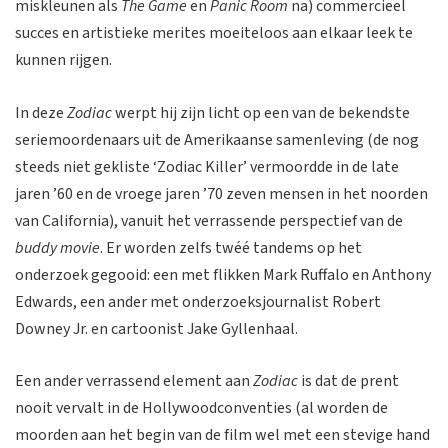
miskleunen als
The Game
en
Panic Room
na) commercieel
succes en artistieke merites moeiteloos aan elkaar leek te
kunnen rijgen.
In deze
Zodiac
werpt hij zijn licht op een van de bekendste
seriemoordenaars uit de Amerikaanse samenleving (de nog
steeds niet gekliste ‘Zodiac Killer’ vermoordde in de late
jaren ’60 en de vroege jaren ’70 zeven mensen in het noorden
van California), vanuit het verrassende perspectief van de
buddy movie
. Er worden zelfs twéé tandems op het
onderzoek gegooid: een met flikken Mark Ruffalo en Anthony
Edwards, een ander met onderzoeksjournalist Robert
Downey Jr. en cartoonist Jake Gyllenhaal.
Een ander verrassend element aan
Zodiac
is dat de prent
nooit vervalt in de Hollywoodconventies (al worden de
moorden aan het begin van de film wel met een stevige hand