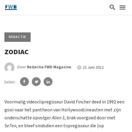
REDACTIE
ZODIAC
Door
Redactie FWD Magazine
22 Juni 2012
Delen:
Voormalig videoclipregisseur David Fincher deed in 1992 een
gooi naar het pantheon van Hollywoodcineasten met zijn
onderschatte opvolger
Alien 3
, brak voorgoed door met
Se7en
, en bleef sindsdien een topregisseur die (op