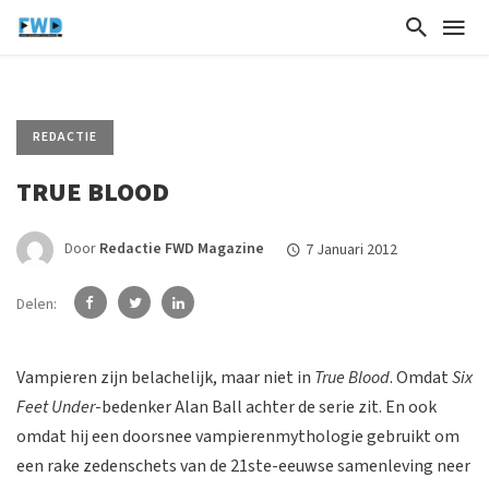
REDACTIE
TRUE BLOOD
Door
Redactie FWD Magazine
7 Januari 2012
Delen:
Vampieren zijn belachelijk, maar niet in
True Blood
. Omdat
Six
Feet Under
-bedenker Alan Ball achter de serie zit. En ook
omdat hij een doorsnee vampierenmythologie gebruikt om
een rake zedenschets van de 21ste-eeuwse samenleving neer