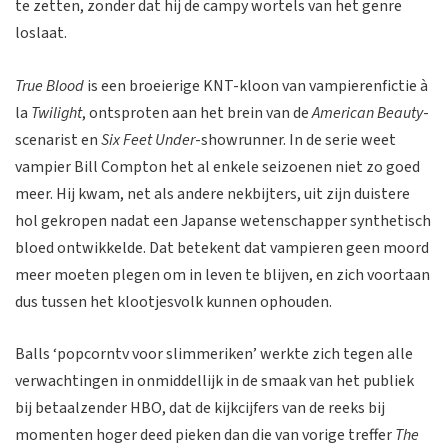
te zetten, zonder dat hij de campy wortels van het genre
loslaat.
True Blood
is een broeierige KNT-kloon van vampierenfictie à
la
Twilight
, ontsproten aan het brein van de
American Beauty
-
scenarist en
Six Feet Under
-showrunner. In de serie weet
vampier Bill Compton het al enkele seizoenen niet zo goed
meer. Hij kwam, net als andere nekbijters, uit zijn duistere
hol gekropen nadat een Japanse wetenschapper synthetisch
bloed ontwikkelde. Dat betekent dat vampieren geen moord
meer moeten plegen om in leven te blijven, en zich voortaan
dus tussen het klootjesvolk kunnen ophouden.
Balls ‘popcorntv voor slimmeriken’ werkte zich tegen alle
verwachtingen in onmiddellijk in de smaak van het publiek
bij betaalzender HBO, dat de kijkcijfers van de reeks bij
momenten hoger deed pieken dan die van vorige treffer
The