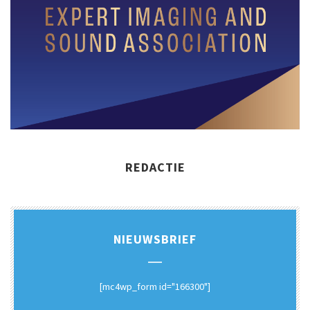
REDACTIE
NIEUWSBRIEF
[mc4wp_form id="166300"]