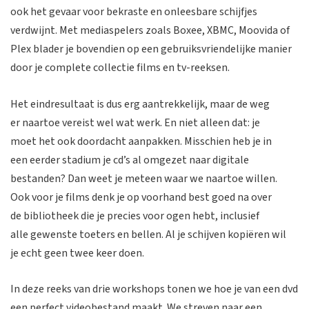
ook het gevaar voor bekraste en onleesbare schijfjes
verdwijnt. Met mediaspelers zoals Boxee, XBMC, Moovida of
Plex blader je bovendien op een gebruiksvriendelijke manier
door je complete collectie films en tv-reeksen.
Het eindresultaat is dus erg aantrekkelijk, maar de weg
er naartoe vereist wel wat werk. En niet alleen dat: je
moet het ook doordacht aanpakken. Misschien heb je in
een eerder stadium je cd’s al omgezet naar digitale
bestanden? Dan weet je meteen waar we naartoe willen.
Ook voor je films denk je op voorhand best goed na over
de bibliotheek die je precies voor ogen hebt, inclusief
alle gewenste toeters en bellen. Al je schijven kopiëren wil
je echt geen twee keer doen.
In deze reeks van drie workshops tonen we hoe je van een dvd
een perfect videobestand maakt. We streven naar een