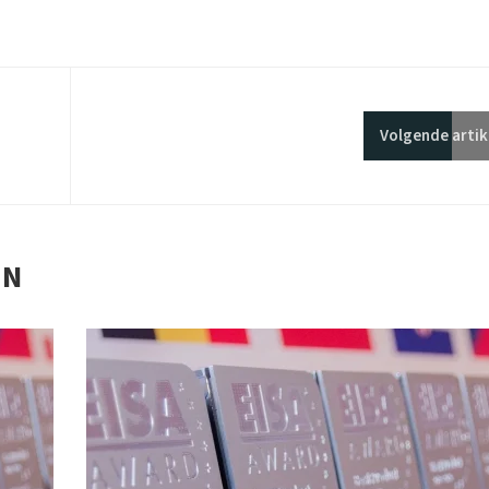
Volgende
artik
EN