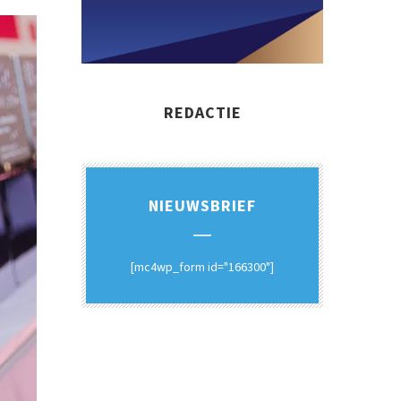
REDACTIE
NIEUWSBRIEF
[mc4wp_form id="166300"]