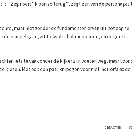
 is. “Zeg nooit ‘Ik ben zo terug’”, zegt een van de personages
genre, maar niet zonder de fundamenten ervan uit het oog te
or de mangel gaan, zit tjokvol schokmomenten, en de gore is –
hien iets te vaak onder de kijker zijn voeten weg, maar voor d
de kiezen. Met ook een paar knipogen voor niet-horrorfans: de
0 REACTIES
6