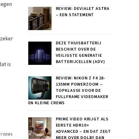
 tegen
REVIEW: DEVIALET ASTRA
– EEN STATEMENT
 zeker
DEZE THUISBATTERIJ
BESCHIKT OVER DE
VEILIGSTE GENERATIE
BATTERIJCELLEN (ADV)
at is
REVIEW: NIKON Z F4 28-
135MM POWERZOOM –
TOPKLASSE VOOR DE
FULLFRAME VIDEOMAKER
EN KLEINE CREWS
PRIME VIDEO KRIJGT ALS
EERSTE HDR10+
ADVANCED – EN DAT ZEGT
97 VIEWS
MEER OVER DOLBY DAN