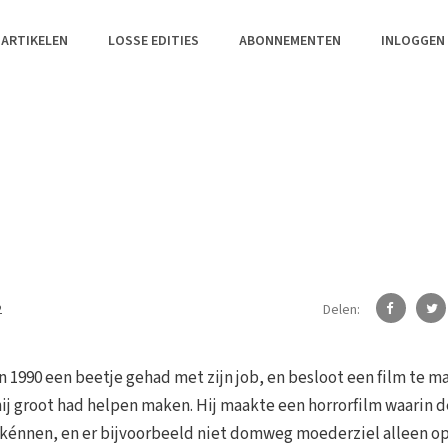
 ARTIKELEN
LOSSE EDITIES
ABONNEMENTEN
INLOGGEN
Delen:
2
 1990 een beetje gehad met zijn job, en besloot een film te m
 hij groot had helpen maken. Hij maakte een horrorfilm waarin d
 kénnen, en er bijvoorbeeld niet domweg moederziel alleen op