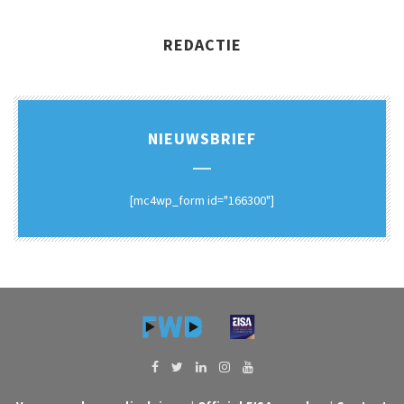
REDACTIE
NIEUWSBRIEF
[mc4wp_form id="166300"]