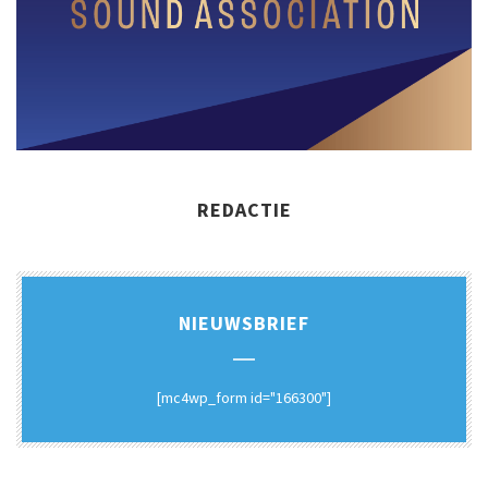
REDACTIE
NIEUWSBRIEF
[mc4wp_form id="166300"]