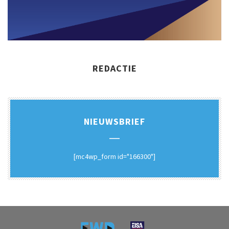
REDACTIE
NIEUWSBRIEF
[mc4wp_form id="166300"]