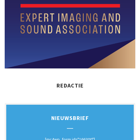
REDACTIE
NIEUWSBRIEF
[mc4wp_form id="166300"]