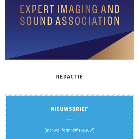
REDACTIE
NIEUWSBRIEF
[mc4wp_form id="166300"]