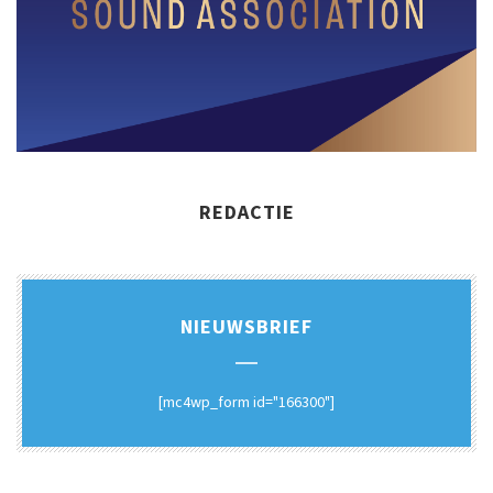
REDACTIE
NIEUWSBRIEF
[mc4wp_form id="166300"]