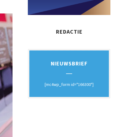
REDACTIE
NIEUWSBRIEF
[mc4wp_form id="166300"]