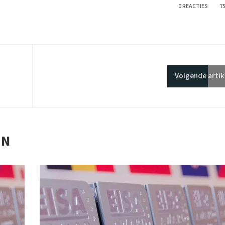
0 REACTIES
7
Volgende
artik
EN