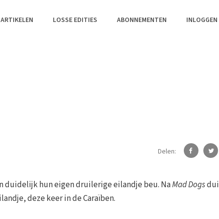
 ARTIKELEN
LOSSE EDITIES
ABONNEMENTEN
INLOGGEN
Delen:
jn duidelijk hun eigen druilerige eilandje beu. Na
Mad Dogs
dui
andje, deze keer in de Caraïben.