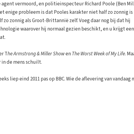
e agent vermoord, en politieinspecteur Richard Poole (Ben Mil
 enige probleem is dat Pooles karakter niet half zo zonnig is 
lf zo zonnig als Groot-Brittannië zelf. Voeg daar nog bij dat hij
nologie waarover hij normaal gezien beschikt, en u krijgt een
at.
er T
he Armstrong & Miller Show
en
The Worst Week of My Life
. Ma
 in de mens schuilt.
reeks liep eind 2011 pas op BBC. Wie de aflevering van vandaag 