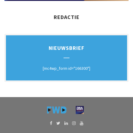
REDACTIE
NIEUWSBRIEF
[mc4wp_form id="166300"]