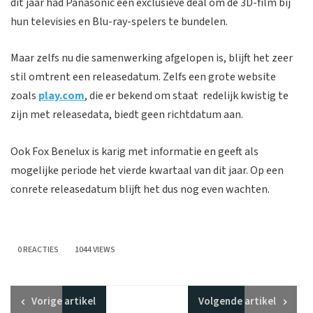
dit jaar had Panasonic een exclusieve deal om de 3D-film bij
hun televisies en Blu-ray-spelers te bundelen.
Maar zelfs nu die samenwerking afgelopen is, blijft het zeer
stil omtrent een releasedatum. Zelfs een grote website
zoals
play.com
, die er bekend om staat redelijk kwistig te
zijn met releasedata, biedt geen richtdatum aan.
Ook Fox Benelux is karig met informatie en geeft als
mogelijke periode het vierde kwartaal van dit jaar. Op een
conrete releasedatum blijft het dus nog even wachten.
0 REACTIES
1044 VIEWS
Vorige
artikel
Volgende
artikel