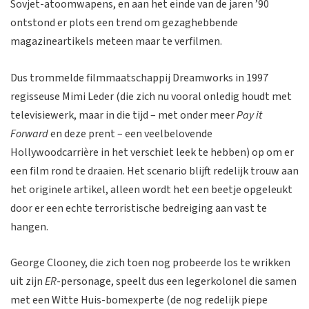
Sovjet-atoomwapens, en aan het einde van de jaren ’90
ontstond er plots een trend om gezaghebbende
magazineartikels meteen maar te verfilmen.
Dus trommelde filmmaatschappij Dreamworks in 1997
regisseuse Mimi Leder (die zich nu vooral onledig houdt met
televisiewerk, maar in die tijd – met onder meer
Pay it
Forward
en deze prent – een veelbelovende
Hollywoodcarrière in het verschiet leek te hebben) op om er
een film rond te draaien. Het scenario blijft redelijk trouw aan
het originele artikel, alleen wordt het een beetje opgeleukt
door er een echte terroristische bedreiging aan vast te
hangen.
George Clooney, die zich toen nog probeerde los te wrikken
uit zijn
ER
-personage, speelt dus een legerkolonel die samen
met een Witte Huis-bomexperte (de nog redelijk piepe