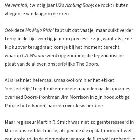
Nevermind
, twintig jaar U2’s
Achtung Baby
: de rocktributen
vliegen je vandaag om de oren.
Ook deze
Mr. Mojo Risin'
tapt uit dat vaatje, maar duikt verder
terug in de tijd: veertig jaar om precies te zijn, want als je de
klok zover terugdraait kom je bij het moment terecht
waarop
L.A. Woman
werd opgenomen, die legendarische
plaat van de al even onsterfelijke The Doors.
Al is het niet helemaal smaakvol om hier het etiket
‘onsterfelijk’ te gebruiken: enkele maanden na de opnames
overleed Doors-frontman Jim Morrison in zijn noodlottige
Parijse hotelkamer, aan een overdosis heroïne.
Maar regisseur Martin R. Smith was niet zo geïnteresseerd in
Morrisons zelfdestructie, al speelde die op dat moment wel
een grote rol in de elementen waarop de film wél probeert in