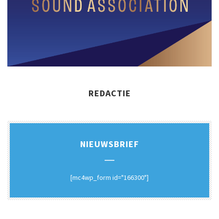
REDACTIE
NIEUWSBRIEF
[mc4wp_form id="166300"]