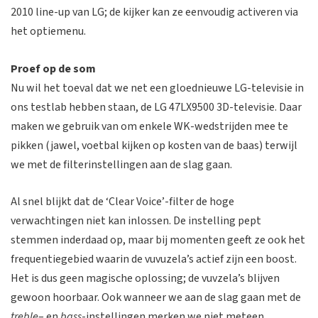
2010 line-up van LG; de kijker kan ze eenvoudig activeren via
het optiemenu.
Proef op de som
Nu wil het toeval dat we net een gloednieuwe LG-televisie in
ons testlab hebben staan, de LG 47LX9500 3D-televisie. Daar
maken we gebruik van om enkele WK-wedstrijden mee te
pikken (jawel, voetbal kijken op kosten van de baas) terwijl
we met de filterinstellingen aan de slag gaan.
Al snel blijkt dat de ‘Clear Voice’-filter de hoge
verwachtingen niet kan inlossen. De instelling pept
stemmen inderdaad op, maar bij momenten geeft ze ook het
frequentiegebied waarin de vuvuzela’s actief zijn een boost.
Het is dus geen magische oplossing; de vuvzela’s blijven
gewoon hoorbaar. Ook wanneer we aan de slag gaan met de
treble
– en
bass
-instellingen merken we niet meteen