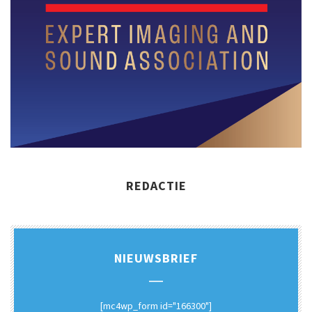
REDACTIE
NIEUWSBRIEF
[mc4wp_form id="166300"]