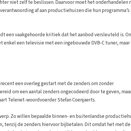
hter niet zelf te beslissen. Daarvoor moet het onderhandelen
t verantwoording af aan productiehuizen die hun programma’s 
luidt een vaakgehoorde kritiek dat het aanbod versleuteld is. O
et enkel een televisie met een ingebouwde DVB-C tuner, maar 
r recent een overleg gestart met de zenders om zonder
l bereid om een aantal zenders ongecodeerd door te geven, maa
aart Telenet-woordvoerder Stefan Coenjaerts.
werp. Zo willen bepaalde binnen- en buitenlandse productieh
, tenzij de zenders hiervoor bijbetalen. Dit omdat het met de