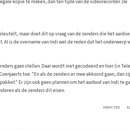
legale kopie te maken, dan ten tijde van de videorecorder. De
rsleutelt, maar doet dit op vraag van de zenders die het aanbie
t. Al is de overname van Indi wel de reden dat het onderwerp 
enders gaan stellen. Daar wordt niet gecodeerd en hier (in Tel
 Coenjaerts toe. "En als de zenders er mee akkoord gaan, dan zij
pakket." Er zijn ook geen plannen om het aanbod van Indi te g
nderen als de zenders dit eisen.
0 REACTIES
6