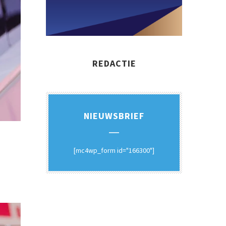
REDACTIE
NIEUWSBRIEF
[mc4wp_form id="166300"]