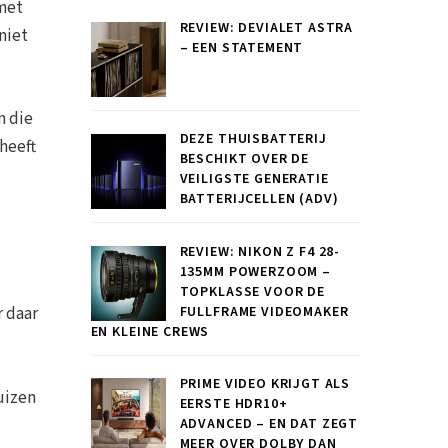
 met
REVIEW: DEVIALET ASTRA
niet
– EEN STATEMENT
m die
DEZE THUISBATTERIJ
heeft
BESCHIKT OVER DE
VEILIGSTE GENERATIE
BATTERIJCELLEN (ADV)
REVIEW: NIKON Z F4 28-
135MM POWERZOOM –
TOPKLASSE VOOR DE
FULLFRAME VIDEOMAKER
r daar
EN KLEINE CREWS
PRIME VIDEO KRIJGT ALS
uizen
EERSTE HDR10+
ADVANCED – EN DAT ZEGT
MEER OVER DOLBY DAN