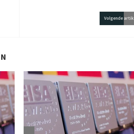
Volgende
artik
EN