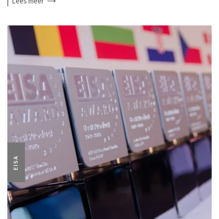
Lees
meer
EISA