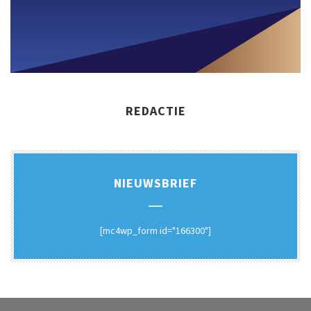
REDACTIE
NIEUWSBRIEF
[mc4wp_form id="166300"]