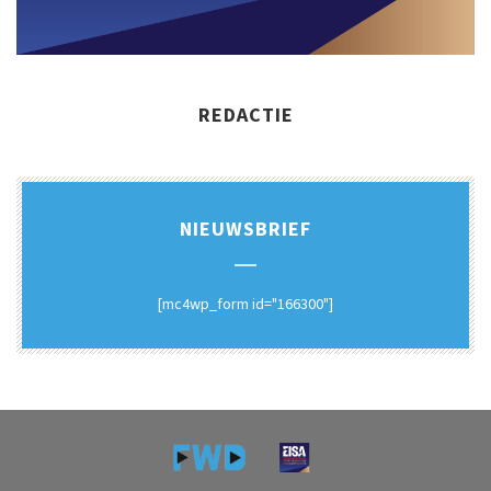
REDACTIE
NIEUWSBRIEF
[mc4wp_form id="166300"]