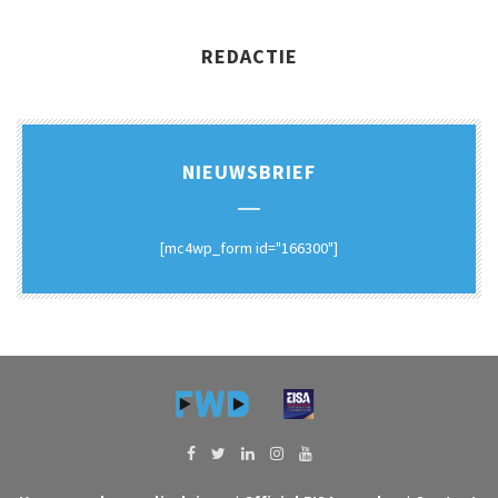
REDACTIE
NIEUWSBRIEF
[mc4wp_form id="166300"]