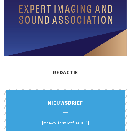
REDACTIE
NIEUWSBRIEF
[mc4wp_form id="166300"]