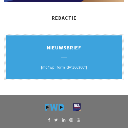
REDACTIE
NIEUWSBRIEF
[mc4wp_form id="166300"]