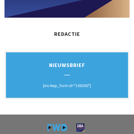
REDACTIE
NIEUWSBRIEF
[mc4wp_form id="166300"]