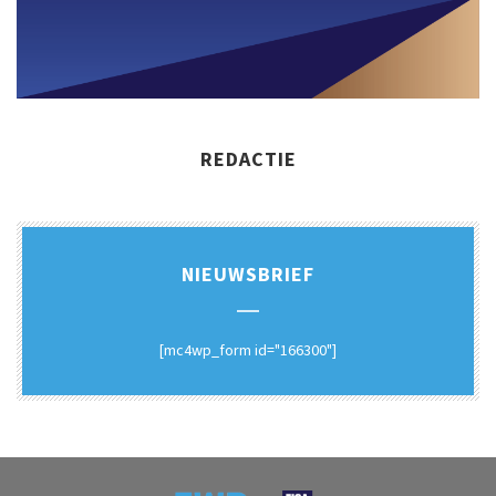
REDACTIE
NIEUWSBRIEF
[mc4wp_form id="166300"]