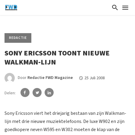
REDACTIE
SONY ERICSSON TOONT NIEUWE
WALKMAN-LIJN
Door
Redactie FWD Magazine
25 Juli 2008
Delen:
Sony Ericsson viert het driejarig bestaan van zijn Walkman-
lijn met drie nieuwe muziektelefoons. De luxe W902 en zijn
goedkopere neven W595 en W302 moeten de klap van de