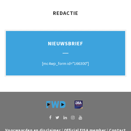
REDACTIE
NIEUWSBRIEF
[mc4wp_form id="166300"]
Voorwaarden en disclaimer
|
Official EISA member
|
Contact