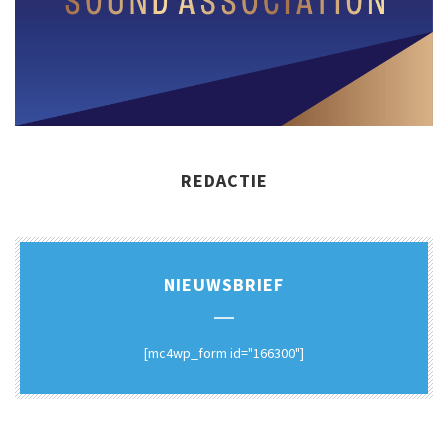
REDACTIE
NIEUWSBRIEF
[mc4wp_form id="166300"]