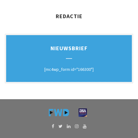
REDACTIE
NIEUWSBRIEF
[mc4wp_form id="166300"]