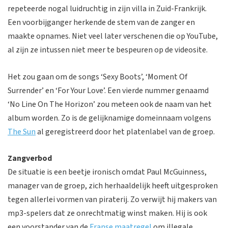
repeteerde nogal luidruchtig in zijn villa in Zuid-Frankrijk.
Een voorbijganger herkende de stem van de zanger en
maakte opnames. Niet veel later verschenen die op YouTube,
al zijn ze intussen niet meer te bespeuren op de videosite.
Het zou gaan om de songs ‘Sexy Boots’, ‘Moment Of
Surrender’ en ‘For Your Love’. Een vierde nummer genaamd
‘No Line On The Horizon’ zou meteen ook de naam van het
album worden. Zo is de gelijknamige domeinnaam volgens
The Sun
al geregistreerd door het platenlabel van de groep.
Zangverbod
De situatie is een beetje ironisch omdat Paul McGuinness,
manager van de groep, zich herhaaldelijk heeft uitgesproken
tegen allerlei vormen van piraterij. Zo verwijt hij makers van
mp3-spelers dat ze onrechtmatig winst maken. Hij is ook
een voorstander van de
Franse maatregel
om illegale