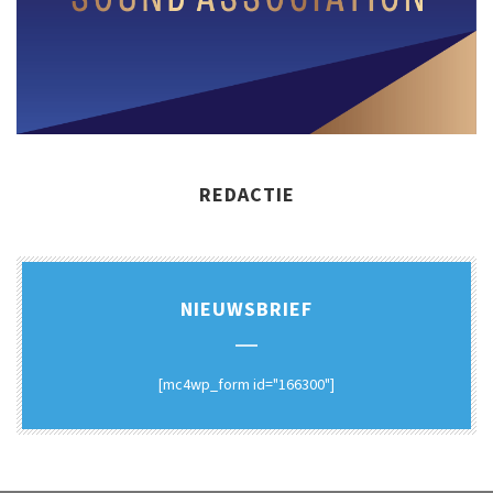
REDACTIE
NIEUWSBRIEF
[mc4wp_form id="166300"]