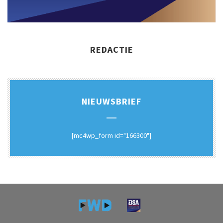
REDACTIE
NIEUWSBRIEF
[mc4wp_form id="166300"]