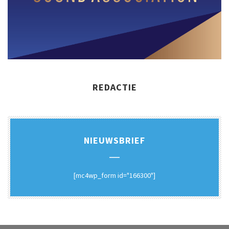
REDACTIE
NIEUWSBRIEF
[mc4wp_form id="166300"]