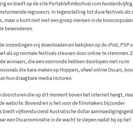
ezig en biedt op de site Portablefimfestival.com honderdvijftig
stormende regisseurs. In tegenstelling tot dure festivals als d
tis, maar u kunt niet met een groep mensen in de bioscoopzale
e te bewonderen.
e inzendingen vrij downloaden en bekijken op de iPod, PSP o
et als op normale festivals steunen door online te stemmen. Zi
n de winnaars, die een voorronde hebben doorlopen met ruim
ssionals die kans maken op Hoppers, ofwel online Oscars, ko
van hun draagbare media insturen.
n doorsturen die op dit moment boven het internet hangt, maa
de website. Bovendien is het voor de filmmakers bijzonder
s biedt vijftienduizend Australische dollar aanmoedigingsgel
jaar een Oscarnominatie in de wacht te slepen nadat hij op het