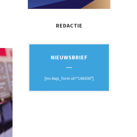
REDACTIE
NIEUWSBRIEF
[mc4wp_form id="166300"]