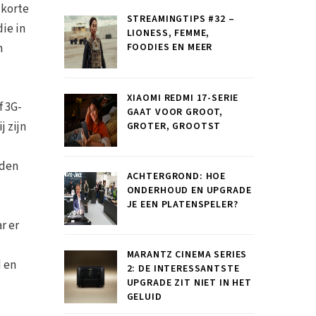
 korte
STREAMINGTIPS #32 –
ie in
LIONESS, FEMME,
n
FOODIES EN MEER
XIAOMI REDMI 17-SERIE
f 3G-
GAAT VOOR GROOT,
j zijn
GROTER, GROOTST
nden
ACHTERGROND: HOE
ONDERHOUD EN UPGRADE
JE EEN PLATENSPELER?
r er
MARANTZ CINEMA SERIES
d en
2: DE INTERESSANTSTE
UPGRADE ZIT NIET IN HET
GELUID