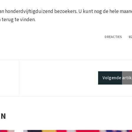
van honderdvijftigduizend bezoekers. U kunt nog de hele maan
 terug te vinden.
0 REACTIES
8
Volgende
artik
EN