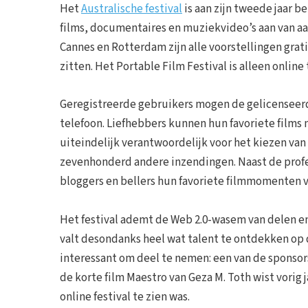
Het
Australische festival
is aan zijn tweede jaar b
films, documentaires en muziekvideo’s aan van aan
Cannes en Rotterdam zijn alle voorstellingen gra
zitten. Het Portable Film Festival is alleen onlin
Geregistreerde gebruikers mogen de gelicenseerd
telefoon. Liefhebbers kunnen hun favoriete films n
uiteindelijk verantwoordelijk voor het kiezen va
zevenhonderd andere inzendingen. Naast de profe
bloggers en bellers hun favoriete filmmomenten 
Het festival ademt de Web 2.0-wasem van delen e
valt desondanks heel wat talent te ontdekken op 
interessant om deel te nemen: een van de sponsor
de korte film Maestro van Geza M. Toth wist vorig 
online festival te zien was.