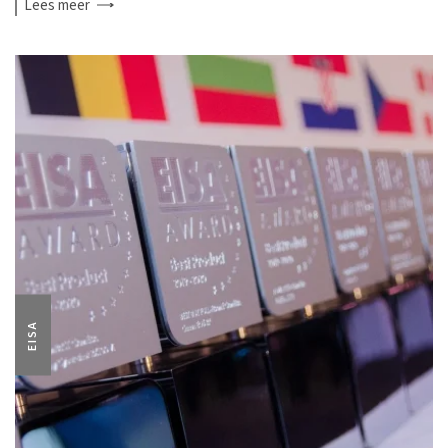
Lees
meer
EISA