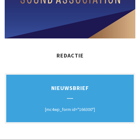
REDACTIE
NIEUWSBRIEF
[mc4wp_form id="166300"]