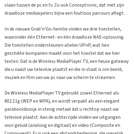
slaan tussen de pc en tv. Zo ook Conceptronic, dat met zijn
draadloze mediaspelers bijna een foutloos parcours aflegt.
In de nieuwe Grab’n’Go-familie vinden we drie toestellen,
waaronder één Ethernet- en één draadloze NAS-oplossing.
Die toestellen ondersteunen allebei UPnP, wat hen
geschikte kompanen maakt voor het toestel dat we hier
testen. Dat is de Wireless MediaPlayer TV, een heuse gateway
die u naast uw televisie plaatst en die in staat is om beeld,
muziek en film van uw pc naar uw scherm te streamen.
De Wireless MediaPlayer TV gebruikt zowel Ethernet als
802.11g (WEP en WPA), en wordt verpakt als een elegant
parabooldoosje in stevig metaal dat u rechtop naast uw
televisie plaatst. Aan de achterzijde vinden we uitgangen
voor geluid (analoog en digitaal) en video (Composite en
Component). Er is ook een afstandsbediening, die vreselijk